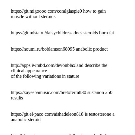
https://git.migoooo.com/coralglaspie0 how to gain
muscle without steroids
https://git.mista.ru/daisychildress does steroids burn fat
https://noumi.ru/boblamson68095 anabolic product
http://apps.iwmbd.com/devonblaxland describe the
clinical appearance
of the following variations in stature
https://kayesbamusic.com/bretoferrall80 sustanon 250
results
https://git.el-paco.com/aishadeleon818 is testosterone a
anabolic steroid