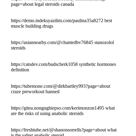
page=about legal steroids canada
https://demo.indeksyazilim.com/paulina35a8272 best
muscle building drugs
https://asiannearby.com/@chantedbv76845 stanozolol
steroids
https://catsdev.com/budscherk1058 synthetic hormones
definition
https://tubemone.com/@dirkbartley993?page=about
craze preworkout banned
https://gitea.nongnghiepso.com/kerimonzon1495 what
are the risks of using anabolic steroids
https://freshtube.net/@shanonsorrells?page=about what
is the safest anabolic steroid