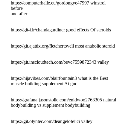
https://computerhalle.eu/gordongye47997 winstrol
before
and after
https://git-i.ir/chandagardiner good effects Of steroids
https://git.ajattix.org/fletchertovell most anabolic steroid
https://git.inscloudtech.com/bevc7559872343 valley
https://nijavibes.com/blairfountain3 what is the Best
muscle building supplement At gnc
https://grafana.jasonstolle.com/enidwoo2763305 natural
bodybuilding vs supplement bodybuilding
https://git.olyntec.com/deangelofelici valley