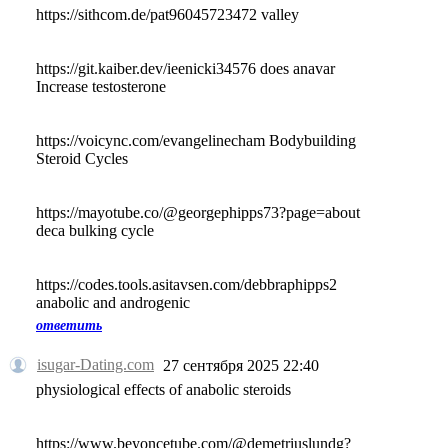
https://sithcom.de/pat96045723472 valley
https://git.kaiber.dev/ieenicki34576 does anavar
Increase testosterone
https://voicync.com/evangelinecham Bodybuilding
Steroid Cycles
https://mayotube.co/@georgephipps73?page=about
deca bulking cycle
https://codes.tools.asitavsen.com/debbraphipps2
anabolic and androgenic
ответить
isugar-Dating.com
27 сентября 2025 22:40
physiological effects of anabolic steroids
https://www.beyoncetube.com/@demetriuslundg?