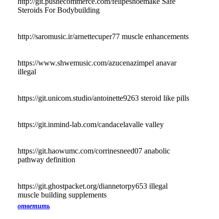
http://git.pushecommerce.com/felipeshoemake Safe
Steroids For Bodybuilding
http://saromusic.ir/arnettecuper77 muscle enhancements
https://www.shwemusic.com/azucenazimpel anavar
illegal
https://git.unicom.studio/antoinette9263 steroid like pills
https://git.inmind-lab.com/candacelavalle valley
https://git.haowumc.com/corrinesneed07 anabolic
pathway definition
https://git.ghostpacket.org/diannetorpy653 illegal
muscle building supplements
ответить