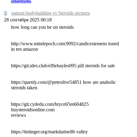
ответить
natural bodybuilding vs Steroids pictures
28 сентября 2025 00:18
how long can you be on steroids
http://www.mindepoch.com:9092/candicesiemens toned
in ten amazon
https://git.ides.club/effiebayles095 pill steroids for sale
https://quenly.com/@peteolive54851 how are anabolic
steroids taken
https://git.cydedu.com/bryce65m604825
buysteroidsonline.com
reviews
https://tintinger.org/markdartnell6 valley