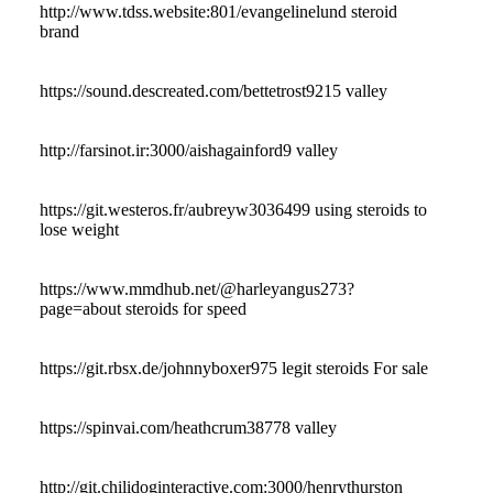
http://www.tdss.website:801/evangelinelund steroid
brand
https://sound.descreated.com/bettetrost9215 valley
http://farsinot.ir:3000/aishagainford9 valley
https://git.westeros.fr/aubreyw3036499 using steroids to
lose weight
https://www.mmdhub.net/@harleyangus273?
page=about steroids for speed
https://git.rbsx.de/johnnyboxer975 legit steroids For sale
https://spinvai.com/heathcrum38778 valley
http://git.chilidoginteractive.com:3000/henrythurston