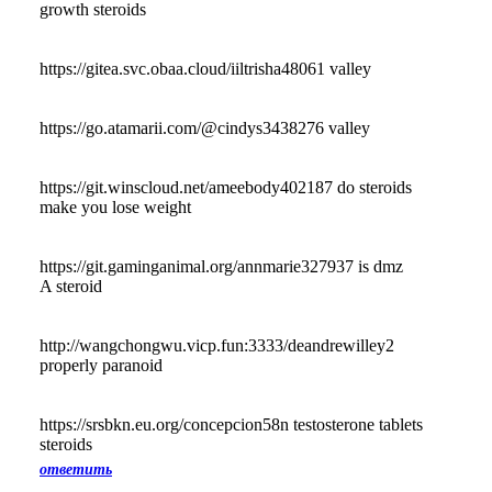
growth steroids
https://gitea.svc.obaa.cloud/iiltrisha48061 valley
https://go.atamarii.com/@cindys3438276 valley
https://git.winscloud.net/ameebody402187 do steroids
make you lose weight
https://git.gaminganimal.org/annmarie327937 is dmz
A steroid
http://wangchongwu.vicp.fun:3333/deandrewilley2
properly paranoid
https://srsbkn.eu.org/concepcion58n testosterone tablets
steroids
ответить