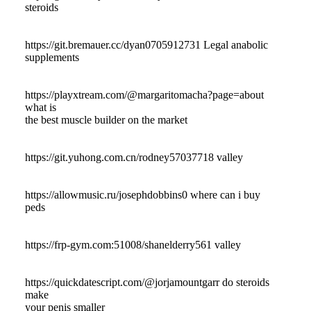
steroids
https://git.bremauer.cc/dyan0705912731 Legal anabolic
supplements
https://playxtream.com/@margaritomacha?page=about
what is
the best muscle builder on the market
https://git.yuhong.com.cn/rodney57037718 valley
https://allowmusic.ru/josephdobbins0 where can i buy
peds
https://frp-gym.com:51008/shanelderry561 valley
https://quickdatescript.com/@jorjamountgarr do steroids
make
your penis smaller