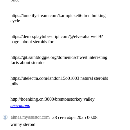
https://tunelifystream.com/karinpickett6 tren bulking
cycle
https://demo.playtubescript.com/@elveraharwell9?
page=about steroids for
https://git.saintdoggie.org/domenicschweit interesting
facts about steroids
https://utelectra.com/landon15o01003 natural steroids
pills
http://hoenking.cn:3000/brentonstorkey valley
ответить
aitnas.myasustor.com
28 сентября 2025 00:08
winny steroid