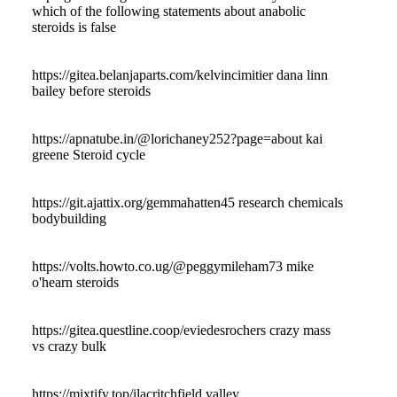
which of the following statements about anabolic
steroids is false
https://gitea.belanjaparts.com/kelvincimitier dana linn
bailey before steroids
https://apnatube.in/@lorichaney252?page=about kai
greene Steroid cycle
https://git.ajattix.org/gemmahatten45 research chemicals
bodybuilding
https://volts.howto.co.ug/@peggymileham73 mike
o'hearn steroids
https://gitea.questline.coop/eviedesrochers crazy mass
vs crazy bulk
https://mixtify.top/ilacritchfield valley