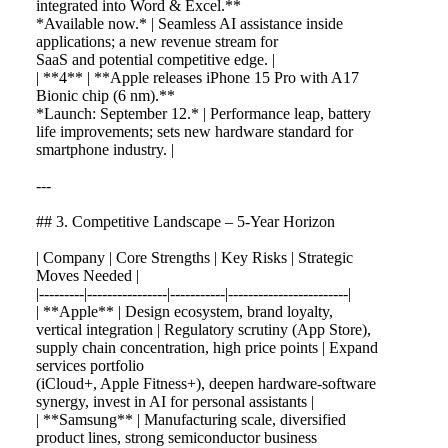
integrated into Word & Excel.**
*Available now.* | Seamless AI assistance inside
applications; a new revenue stream for
SaaS and potential competitive edge. |
| **4** | **Apple releases iPhone 15 Pro with A17
Bionic chip (6 nm).**
*Launch: September 12.* | Performance leap, battery
life improvements; sets new hardware standard for
smartphone industry. |
---
## 3. Competitive Landscape – 5‑Year Horizon
| Company | Core Strengths | Key Risks | Strategic
Moves Needed |
|---------|----------------|-----------|------------------------|
| **Apple** | Design ecosystem, brand loyalty,
vertical integration | Regulatory scrutiny (App Store),
supply chain concentration, high price points | Expand
services portfolio
(iCloud+, Apple Fitness+), deepen hardware‑software
synergy, invest in AI for personal assistants |
| **Samsung** | Manufacturing scale, diversified
product lines, strong semiconductor business