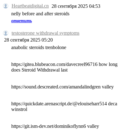
Heartbeatdigital.cn
28 сентября 2025 04:53
nelly before and after steroids
ответить
testosterone withdrawal symptoms
28 сентября 2025 05:20
anabolic steroids trenbolone
https://gitea.blubeacon.com/davecreel96716 how long
does Steroid Withdrawal last
https://sound.descreated.com/amandalindgren valley
https://quickdate.arenascript.de/@elouiseharr514 deca
winstrol
https://git.ism-dev.net/dominikoflynn6 valley