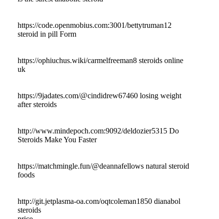
https://code.openmobius.com:3001/bettytruman12
steroid in pill Form
https://ophiuchus.wiki/carmelfreeman8 steroids online
uk
https://9jadates.com/@cindidrew67460 losing weight
after steroids
http://www.mindepoch.com:9092/deldozier5315 Do
Steroids Make You Faster
https://matchmingle.fun/@deannafellows natural steroid
foods
http://git.jetplasma-oa.com/oqtcoleman1850 dianabol
steroids
price