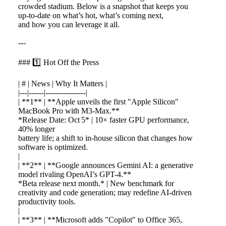
crowded stadium. Below is a snapshot that keeps you
up‑to‑date on what’s hot, what’s coming next,
and how you can leverage it all.
---
### 1️⃣ Hot Off the Press
| # | News | Why It Matters |
|---|------|----------------|
| **1** | **Apple unveils the first "Apple Silicon"
MacBook Pro with M3‑Max.**
*Release Date: Oct 5* | 10× faster GPU performance,
40% longer
battery life; a shift to in‑house silicon that changes how
software is optimized.
|
| **2** | **Google announces Gemini AI: a generative
model rivaling OpenAI’s GPT-4.**
*Beta release next month.* | New benchmark for
creativity and code generation; may redefine AI-driven
productivity tools.
|
| **3** | **Microsoft adds "Copilot" to Office 365,